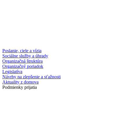
Poslanie, ciele a vízia
Sociálne služby a úhrady
Organizačná štruktúra
Organizačný poriadok
Legislatíva
Návrhy na zlepšenie a sťažnosti
Aktuality z domova
Podmienky prijatia