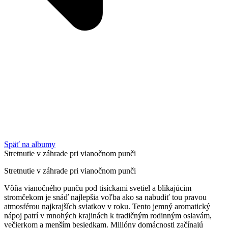
Späť na albumy
Stretnutie v záhrade pri vianočnom punči
Stretnutie v záhrade pri vianočnom punči
Vôňa vianočného punču pod tisíckami svetiel a blikajúcim
stromčekom je snáď najlepšia voľba ako sa nabudiť tou pravou
atmosférou najkrajších sviatkov v roku. Tento jemný aromatický
nápoj patrí v mnohých krajinách k tradičným rodinným oslavám,
večierkom a menším besiedkam. Milióny domácnosti začínajú