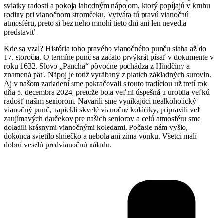
sviatky radosti a pokoja lahodným nápojom, ktorý popíjajú v kruhu
rodiny pri vianočnom stromčeku. Vytvára tú pravú vianočnú
atmosféru, preto si bez neho mnohí tieto dni ani len nevedia
predstaviť.
Kde sa vzal? História toho pravého vianočného punču siaha až do
17. storočia. O termíne punč sa začalo prvýkrát písať v dokumente v
roku 1632. Slovo „Pancha“ pôvodne pochádza z Hindčiny a
znamená päť. Nápoj je totiž vyrábaný z piatich základných surovín.
Aj v našom zariadení sme pokračovali s touto tradíciou už tretí rok
dňa 5. decembra 2024, pretože bola veľmi úspešná u urobila veľkú
radosť našim seniorom. Navarili sme vynikajúci nealkoholický
vianočný punč, napiekli skvelé vianočné koláčiky, pripravili veľ
zaujímavých darčekov pre našich seniorov a celú atmosféru sme
doladili krásnymi vianočnými koledami. Počasie nám vyšlo,
dokonca svietilo slniečko a nebola ani zima vonku. Všetci mali
dobrú veselú predvianočnú náladu.