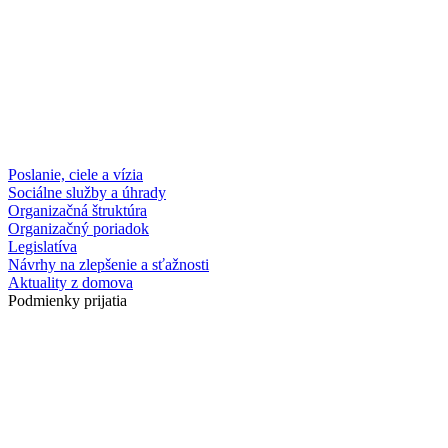
Poslanie, ciele a vízia
Sociálne služby a úhrady
Organizačná štruktúra
Organizačný poriadok
Legislatíva
Návrhy na zlepšenie a sťažnosti
Aktuality z domova
Podmienky prijatia