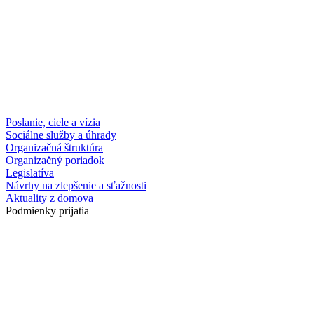
Poslanie, ciele a vízia
Sociálne služby a úhrady
Organizačná štruktúra
Organizačný poriadok
Legislatíva
Návrhy na zlepšenie a sťažnosti
Aktuality z domova
Podmienky prijatia