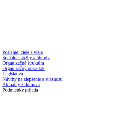
Poslanie, ciele a vízia
Sociálne služby a úhrady
Organizačná štruktúra
Organizačný poriadok
Legislatíva
Návrhy na zlepšenie a sťažnosti
Aktuality z domova
Podmienky prijatia